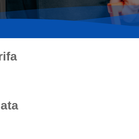
ifa
iata