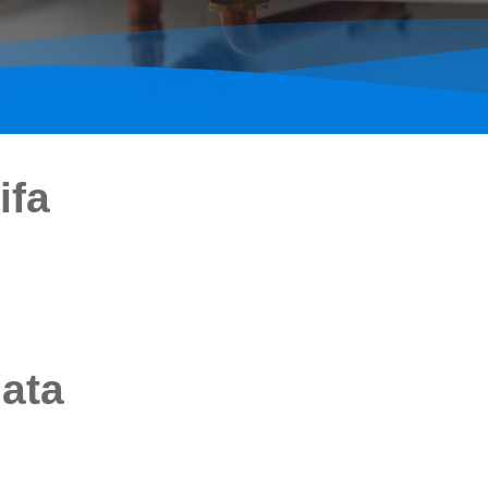
ifa
iata