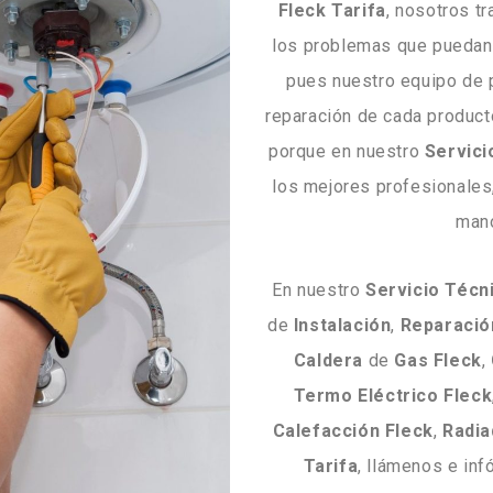
Fleck
Tarifa
, nosotros t
los problemas que puedan
pues nuestro equipo de 
reparación de cada product
porque en nuestro
Servici
los mejores profesionales
mano
En nuestro
Servicio
Técn
de
Instalación
,
Reparació
Caldera
de
Gas
Fleck
,
Termo
Eléctrico
Fleck
Calefacción
Fleck
,
Radia
Tarifa
, llámenos e in