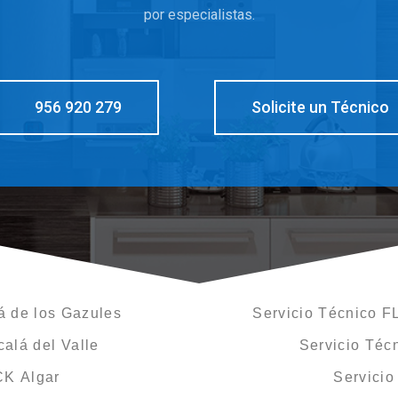
por especialistas.
956 920 279
Solicite un Técnico
á de los Gazules
Servicio Técnico F
alá del Valle
Servicio Téc
CK Algar
Servici