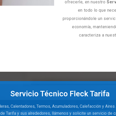
ofrecerle, en nuestro
Serv
en todo lo que nec
proporcionándole un servic
economía, manteniendo
caracteriza a nues
Servicio Técnico Fleck Tarifa
deras, Calentadores, Termos, Acumuladores, Calefacción y Aires
 de Tarifa y sus alrededores, llámenos y solicite un servicio de