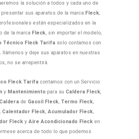
raeremos la solución a todos y cada uno de
 presentar sus aparatos de la marca
Fleck
,
profesionales están especializados en la
o de la marca
Fleck
, sin importar el modelo,
o Técnico Fleck Tarifa
solo contamos con
, llámenos y deje sus aparatos en nuestras
s, no se arrepentirá.
ico
Fleck
Tarifa
contamos con un Servicio
n
y
Mantenimiento
para su
Caldera
Fleck
,
Caldera
de
Gasoil
Fleck
,
Termo
Fleck
,
,
Calentador
Fleck
,
Acumulador
Fleck
,
dor
Fleck
y
Aire
Acondicionado
Fleck
en
fórmese acerca de todo lo que podemos