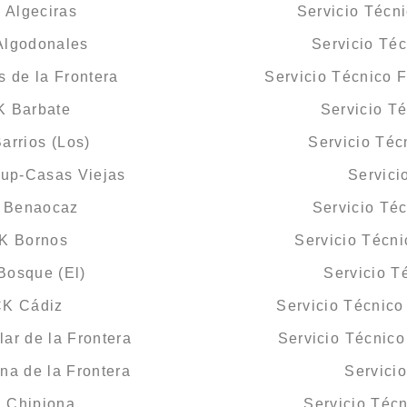
 Algeciras
Servicio Técn
Algodonales
Servicio Té
 de la Frontera
Servicio Técnico 
K Barbate
Servicio T
arrios (Los)
Servicio Té
lup-Casas Viejas
Servici
K Benaocaz
Servicio Té
CK Bornos
Servicio Técn
Bosque (El)
Servicio 
CK Cádiz
Servicio Técnic
ar de la Frontera
Servicio Técnic
na de la Frontera
Servici
K Chipiona
Servicio Téc