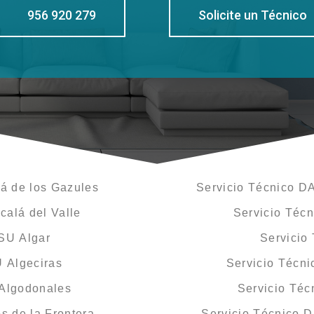
956 920 279
Solicite un Técnico
á de los Gazules
Servicio Técnico D
calá del Valle
Servicio Téc
SU Algar
Servicio
 Algeciras
Servicio Técn
 Algodonales
Servicio Té
s de la Frontera
Servicio Técnico D