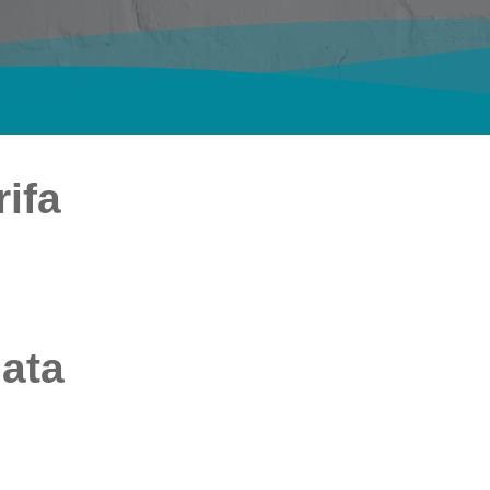
ifa
iata