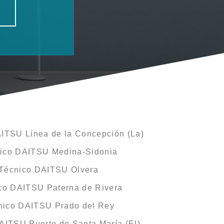
AITSU Línea de la Concepción (La)
nico DAITSU Medina-Sidonia
 Técnico DAITSU Olvera
ico DAITSU Paterna de Rivera
cnico DAITSU Prado del Rey
AITSU Puerto de Santa María (El)