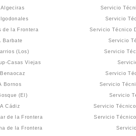
Algeciras
Servicio Téc
Algodonales
Servicio T
 de la Frontera
Servicio Técnico 
A Barbate
Servicio 
rrios (Los)
Servicio Té
up-Casas Viejas
Servic
 Benaocaz
Servicio T
A Bornos
Servicio Técn
osque (El)
Servicio 
MA Cádiz
Servicio Técnic
ar de la Frontera
Servicio Técnic
a de la Frontera
Servici