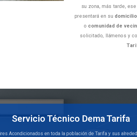
su zona, más tarde, ese
presentará en su
domicili
o
comunidad
de
veci
solicitado, llámenos y c
Tari
Servicio Técnico Dema Tarifa
res Acondicionados en toda la población de Tarifa y sus alrede