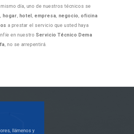
 mismo día, uno de nuestros técnicos se
o
,
hogar
,
hotel
,
empresa
,
negocio
,
oficina
nos
a prestar el servicio que usted haya
onfíe en nuestro
Servicio Técnico Dema
fa
, no se arrepentirá.
dores, llámenos y