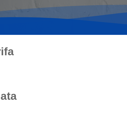
ifa
iata