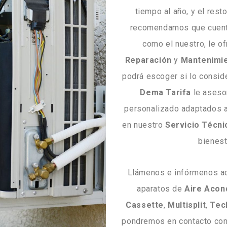
tiempo al año, y el res
recomendamos que cuen
como el nuestro, le o
Reparación
y
Mantenimi
podrá escoger si lo consid
Dema Tarifa
le aseso
personalizado adaptados 
en nuestro
Servicio Técni
bienest
Llámenos e infórmenos ac
aparatos de
Aire
Acon
Cassette
,
Multisplit
,
Tec
pondremos en contacto con