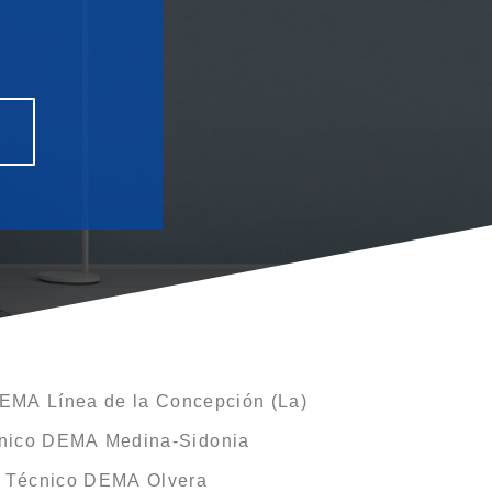
DEMA Línea de la Concepción (La)
cnico DEMA Medina-Sidonia
o Técnico DEMA Olvera