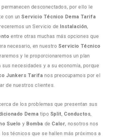
to permanecen desconectados, por ello le
te con un
Servicio Técnico Dema Tarifa
freceremos un Servicio de
Instalación
,
ento
entre otras muchas más opciones que
era necesario, en nuestro
Servicio Técnico
raremos y le proporcionaremos un plan
a sus necesidades y a su economía, porque
co Junkers Tarifa
nos preocupamos por el
ar de nuestros clientes.
erca de los problemas que presentan sus
dicionado
Dema
tipo
Split
,
Conductos
,
ho
Suelo
y
Bomba
de
Calor
, nosotros nos
 los técnicos que se hallen más próximos a